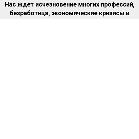
Нас ждет исчезновение многих профессий,
безработица, экономические кризисы и
фундаментальные политические
трансформации.
--
Жизнь диктует нам новые правила игры -
обучаться быстро, переучиваться, находить
новые комбинации, использовать те условия
в которых мы сегодня находимся.
--
Во все времена человек обучался
путешествуя по этой жизни.. И самые
успешные люди годами учились правильно
мыслить и действовать.
--
В Школе ПрофиСей мы создаем